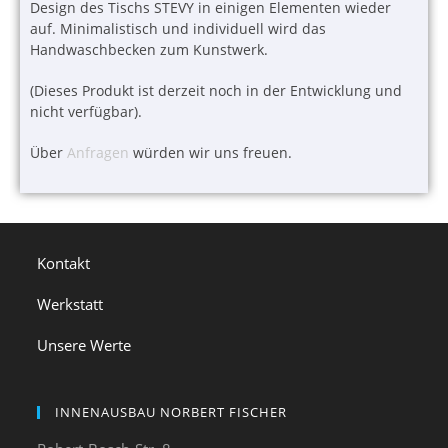
Design des Tischs STEVY in einigen Elementen wieder
auf. Minimalistisch und individuell wird das
Handwaschbecken zum Kunstwerk.
(Dieses Produkt ist derzeit noch in der Entwicklung und
nicht verfügbar).
Über
Anfragen
würden wir uns freuen.
Kontakt
Werkstatt
Unsere Werte
INNENAUSBAU NORBERT FISCHER