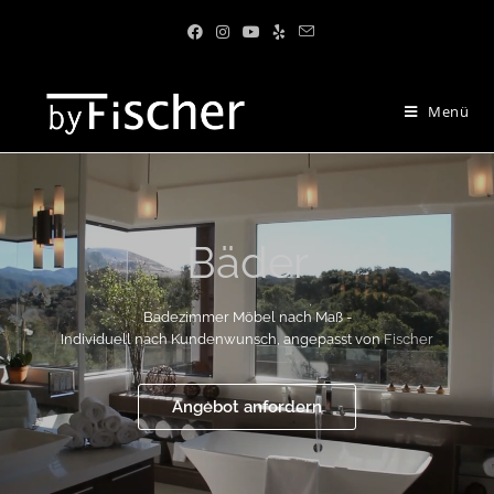
Menü
Bäder
Bäder
>
Bäder
Badezimmer Möbel nach Maß -
Individuell nach Kundenwunsch, angepasst von
Fischer
Angebot anfordern