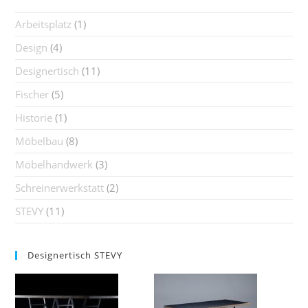
Arbeitsplatz
(1)
Design
(4)
Designertisch
(11)
Fischer
(5)
Historie
(1)
Möbelbau
(8)
Möbelhandwerk
(3)
Schreinerwerkstatt
(2)
STEVY
(11)
Designertisch STEVY