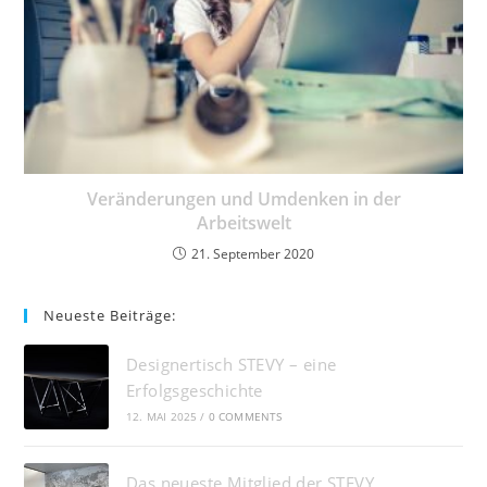
Veränderungen und Umdenken in der
Arbeitswelt
21. September 2020
Neueste Beiträge:
Designertisch STEVY – eine
Erfolgsgeschichte
12. MAI 2025
/
0 COMMENTS
Das neueste Mitglied der STEVY