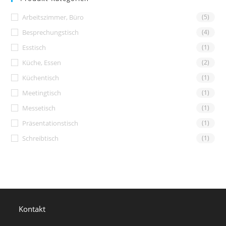
Arbeitszimmer, Büro
(5)
Besprechungstisch
(4)
Esstisch
(1)
Küche, Essen
(2)
Küchentisch
(1)
Meetingtisch
(1)
Messetisch
(1)
Präsentationstisch
(1)
Schreibtisch
(1)
Kontakt