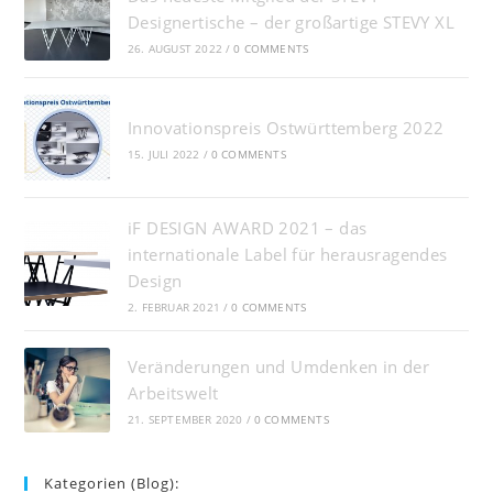
Designertische – der großartige STEVY XL
26. AUGUST 2022
/
0 COMMENTS
Innovationspreis Ostwürttemberg 2022
15. JULI 2022
/
0 COMMENTS
iF DESIGN AWARD 2021 – das
internationale Label für herausragendes
Design
2. FEBRUAR 2021
/
0 COMMENTS
Veränderungen und Umdenken in der
Arbeitswelt
21. SEPTEMBER 2020
/
0 COMMENTS
Kategorien (Blog):