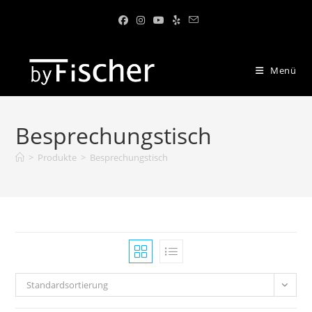
Menü
Besprechungstisch
>
Produkte
>
Besprechungstisch
Standardsortierung