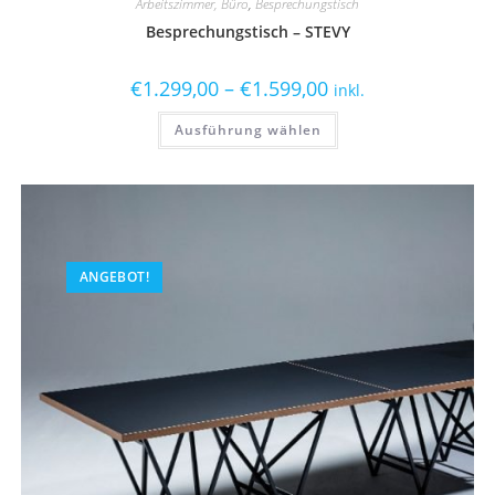
Arbeitszimmer, Büro
,
Besprechungstisch
Besprechungstisch – STEVY
€
1.299,00
–
€
1.599,00
inkl.
Ausführung wählen
ANGEBOT!