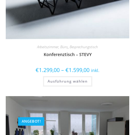
Arbeitszimmer, Büro
,
Besprechungstisch
Konferenztisch – STEVY
€
1.299,00
–
€
1.599,00
inkl.
Ausführung wählen
ANGEBOT!