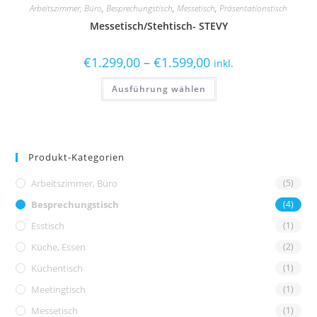
Arbeitszimmer, Büro
,
Besprechungstisch
,
Messetisch
,
Präsentationstisch
Messetisch/Stehtisch- STEVY
€
1.299,00
–
€
1.599,00
inkl.
Ausführung wählen
Produkt-Kategorien
Arbeitszimmer, Büro
(5)
Besprechungstisch
(4)
Esstisch
(1)
Küche, Essen
(2)
Küchentisch
(1)
Meetingtisch
(1)
Messetisch
(1)