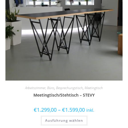
Arbeitszimmer, Büro
,
Besprechungstisch
,
Meetingtisch
Meetingtisch/Stehtisch – STEVY
€
1.299,00
–
€
1.599,00
inkl.
Ausführung wählen