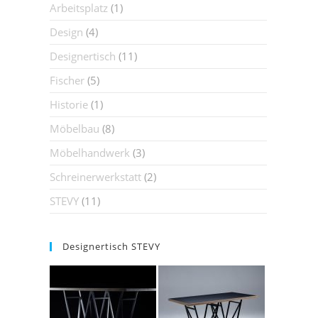
Arbeitsplatz
(1)
Design
(4)
Designertisch
(11)
Fischer
(5)
Historie
(1)
Möbelbau
(8)
Möbelhandwerk
(3)
Schreinerwerkstatt
(2)
STEVY
(11)
Designertisch STEVY