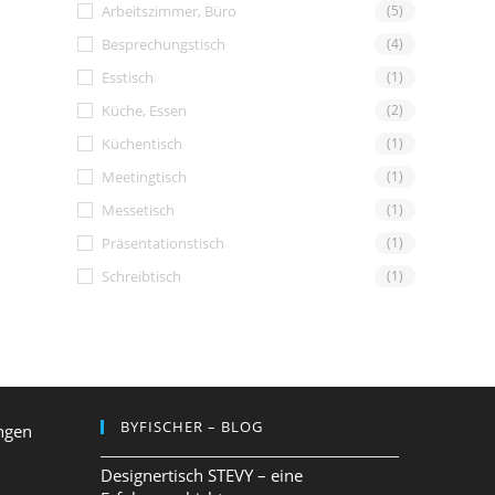
Arbeitszimmer, Büro
(5)
Besprechungstisch
(4)
Esstisch
(1)
Küche, Essen
(2)
Küchentisch
(1)
Meetingtisch
(1)
Messetisch
(1)
Präsentationstisch
(1)
Schreibtisch
(1)
BYFISCHER – BLOG
ngen
Designertisch STEVY – eine