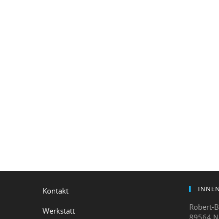
INNEN
Kontakt
Robert-B
Werkstatt
89564 N