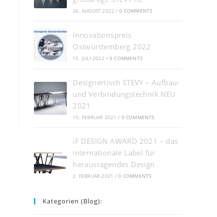
26. AUGUST 2022
/
0 COMMENTS
Innovationspreis
Ostwürttemberg 2022
15. JULI 2022
/
0 COMMENTS
Designertisch STEVY – Aufbau-
und Verbindungstechnik NEU
2021
19. FEBRUAR 2021
/
0 COMMENTS
iF DESIGN AWARD 2021 – das
internationale Label für
herausragendes Design
2. FEBRUAR 2021
/
0 COMMENTS
Kategorien (Blog):