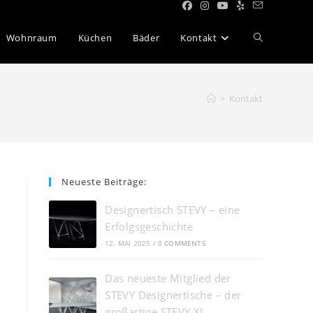
Wohnraum
Küchen
Bäder
Kontakt
>
Kontakt
Neueste Beiträge:
Designertisch STEVY – eine
Erfolgsgeschichte
12. MAI 2025
/
0 COMMENTS
Das neueste Mitglied der
STEVY Designertische – der
großartige STEVY XL