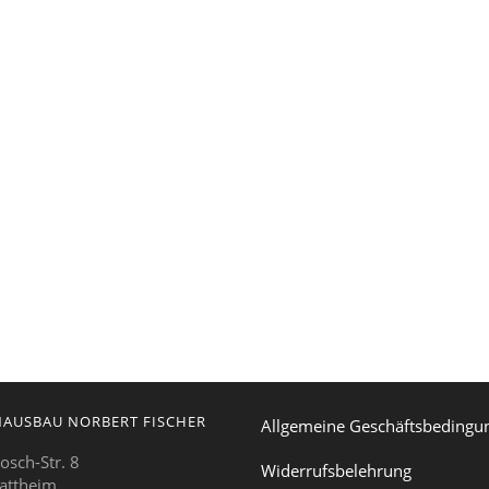
AUSBAU NORBERT FISCHER
Allgemeine Geschäftsbedingu
osch-Str. 8
Widerrufsbelehrung
attheim