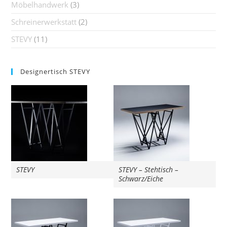
Möbelhandwerk
(3)
Schreinerwerkstatt
(2)
STEVY
(11)
Designertisch STEVY
STEVY
STEVY – Stehtisch –
Schwarz/Eiche