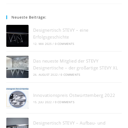
Neueste Beiträge:
Designertisch STEVY – eine
Erfolgsgeschichte
12. MAI 2025
/
0 COMMENTS
Das neueste Mitglied der STEVY
Designertische – der großartige STEVY XL
26. AUGUST 2022
/
0 COMMENTS
Innovationspreis Ostwürttemberg 2022
15. JULI 2022
/
0 COMMENTS
Designertisch STEVY – Aufbau- und