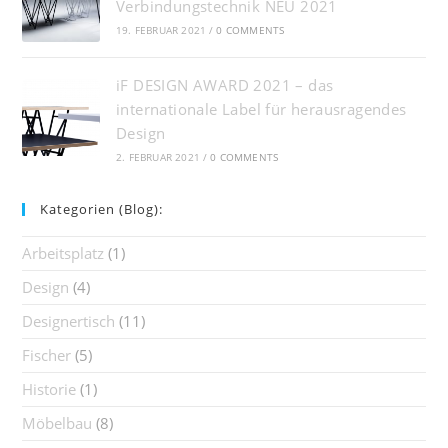
Verbindungstechnik NEU 2021
19. FEBRUAR 2021
/
0 COMMENTS
iF DESIGN AWARD 2021 – das
internationale Label für herausragendes
Design
2. FEBRUAR 2021
/
0 COMMENTS
Kategorien (Blog):
Arbeitsplatz
(1)
Design
(4)
Designertisch
(11)
Fischer
(5)
Historie
(1)
Möbelbau
(8)