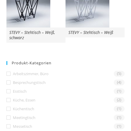
STEVY – Stehtisch – Weiß,
STEVY – Stehtisch – Weiß
schwarz
Produkt-Kategorien
Arbeitszimmer, Büro
(5)
Besprechungstisch
(4)
Esstisch
(1)
Küche, Essen
(2)
Küchentisch
(1)
Meetingtisch
(1)
Messetisch
(1)