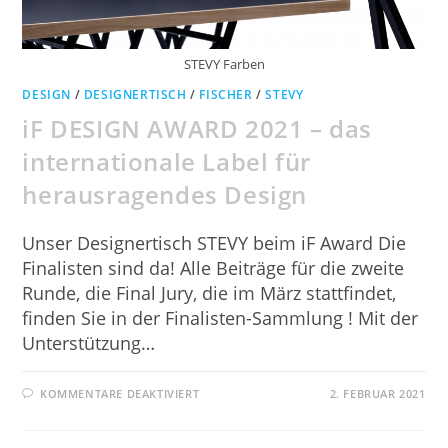
STEVY Farben
DESIGN
/
DESIGNERTISCH
/
FISCHER
/
STEVY
iF DESIGN AWARD 2021 – das
internationale Label für
herausragendes Design
Unser Designertisch STEVY beim iF Award Die
Finalisten sind da! Alle Beiträge für die zweite
Runde, die Final Jury, die im März stattfindet,
finden Sie in der Finalisten-Sammlung ! Mit der
Unterstützung…
KOMMENTARE DEAKTIVIERT
2. FEBRUAR 2021