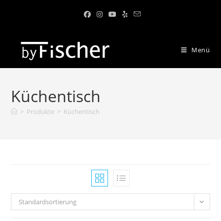
Menü
Küchentisch
>
Produkte
>
Küchentisch
Standardsortierung