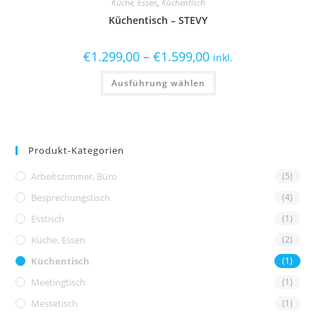
Küche, Essen
,
Küchentisch
Küchentisch – STEVY
€
1.299,00
–
€
1.599,00
inkl.
Ausführung wählen
Produkt-Kategorien
Arbeitszimmer, Büro
(5)
Besprechungstisch
(4)
Esstisch
(1)
Küche, Essen
(2)
Küchentisch
(1)
Meetingtisch
(1)
Messetisch
(1)