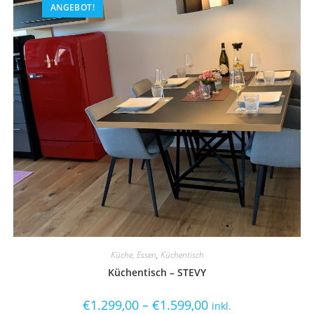
ANGEBOT!
Küche, Essen
,
Küchentisch
Küchentisch – STEVY
€
1.299,00
–
€
1.599,00
inkl.