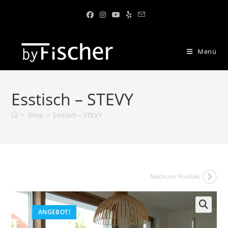
Menü
Esstisch – STEVY
>
Shop
>
Esstisch – STEVY
Nächstes Produkt
ANGEBOT!
🔍